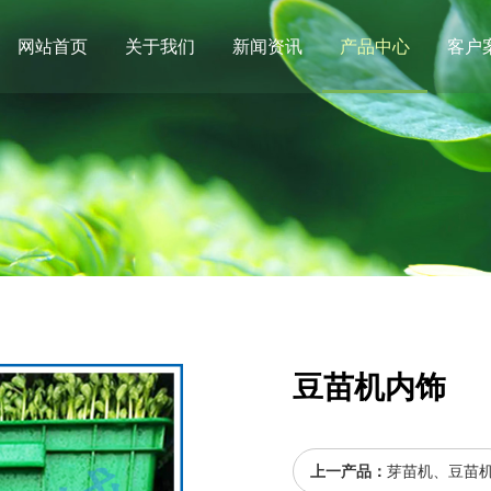
网站首页
关于我们
新闻资讯
产品中心
客户
豆苗机内饰
上一产品：
芽苗机、豆苗