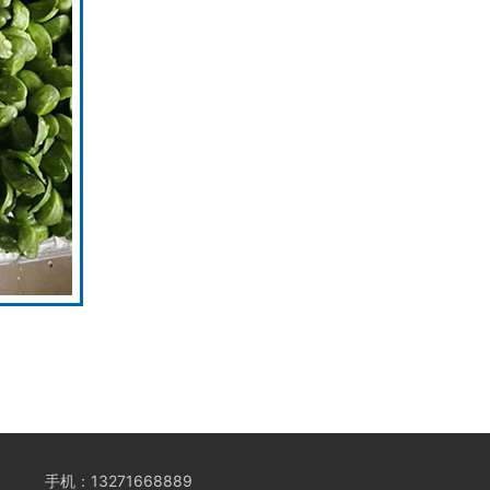
手机：13271668889