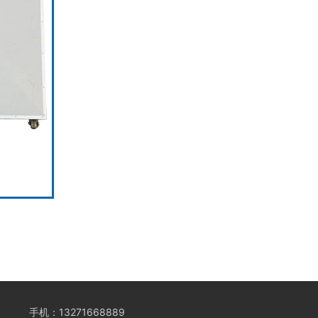
手机：13271668889