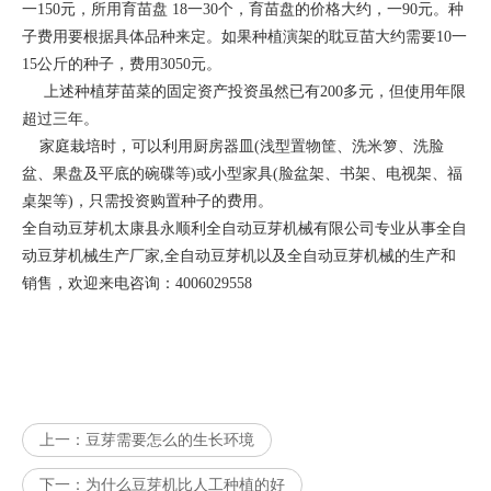
一150元，所用育苗盘 18一30个，育苗盘的价格大约，一90元。种
子费用要根据具体品种来定。如果种植演架的耽豆苗大约需要10一
15公斤的种子，费用3050元。
上述种植芽苗菜的固定资产投资虽然已有200多元，但使用年限
超过三年。
家庭栽培时，可以利用厨房器皿(浅型置物筐、洗米箩、洗脸
盆、果盘及平底的碗碟等)或小型家具(脸盆架、书架、电视架、福
桌架等)，只需投资购置种子的费用。
全自动豆芽机太康县永顺利全自动豆芽机械有限公司专业从事全自
动豆芽机械生产厂家,全自动豆芽机以及全自动豆芽机械的生产和
销售，欢迎来电咨询：4006029558
上一：
豆芽需要怎么的生长环境
下一：
为什么豆芽机比人工种植的好